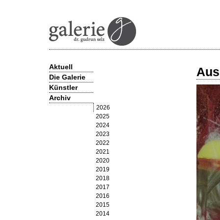
Aktuell
Aus
Die Galerie
Künstler
Archiv
Olga Allenstein
Barbara Armbruster
2026
Hans-Matthäus Bachmayer
2025
Hans-Bernhard Becker
2024
Celia Brown
2023
Lisa Enderli
2022
Georg Frietzsche
2021
James Geccelli
2020
Jürgen Giersch
2019
Jim Harris
2018
Andrea Hess
2017
Stefan Hösl
2016
Susi Juvan
2015
Alfons Lachauer
2014