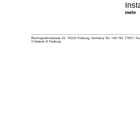
Inst
mehr
Reichsgrafenstrasse 10, 79102 Freiburg, Germany Tel. +49 761 77657, F
© Galerie G Freiburg