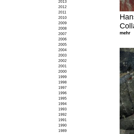
Ulrich Langenbach
2013
Agnès Maes
2012
Carlos Matter
2011
Han
Annette Merkenthaler
2010
Ralph Merschmann
2009
Coll
Hösl & Mihaljevic
2008
mehr
Koho Mori-Newton
2007
Cristina Ohlmer
2006
Jean Pfaff
2005
Hans Rath
2004
Bettina Rave
2003
Lola Renn
2002
Achim Sakic
2001
Klaus Schneider
2000
Bernd Seegebrecht
1999
Esther Strub
1998
SUVAT
1997
Peter Tollens
1996
1995
1994
1993
1992
1991
1990
1989