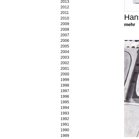
Ulrich Langenbach
2013
Agnès Maes
2012
Carlos Matter
2011
Hans
Annette Merkenthaler
2010
Ralph Merschmann
2009
mehr
Hösl & Mihaljevic
2008
Koho Mori-Newton
2007
Cristina Ohlmer
2006
Jean Pfaff
2005
Hans Rath
2004
Bettina Rave
2003
Lola Renn
2002
Achim Sakic
2001
Klaus Schneider
2000
Bernd Seegebrecht
1999
Esther Strub
1998
SUVAT
1997
Peter Tollens
1996
1995
1994
1993
1992
1991
1990
1989