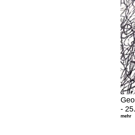
Geor
- 25
mehr