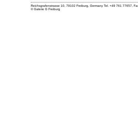
Reichsgrafenstrasse 10, 79102 Freiburg, Germany Tel. +49 761 77657, F
© Galerie G Freiburg