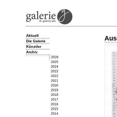
Aktuell
Aus
Die Galerie
Künstler
Archiv
Olga Allenstein
Barbara Armbruster
2026
Hans-Matthäus Bachmayer
2025
Hans-Bernhard Becker
2024
Celia Brown
2023
Lisa Enderli
2022
Georg Frietzsche
2021
James Geccelli
2020
Jürgen Giersch
2019
Jim Harris
2018
Andrea Hess
2017
Stefan Hösl
2016
Susi Juvan
2015
Alfons Lachauer
2014