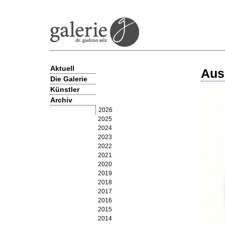
Aktuell
Aus
Die Galerie
Künstler
Archiv
Olga Allenstein
Barbara Armbruster
2026
Hans-Matthäus Bachmayer
2025
Hans-Bernhard Becker
2024
Celia Brown
2023
Lisa Enderli
2022
Georg Frietzsche
2021
James Geccelli
2020
Jürgen Giersch
2019
Jim Harris
2018
Andrea Hess
2017
Stefan Hösl
2016
Susi Juvan
2015
Alfons Lachauer
2014