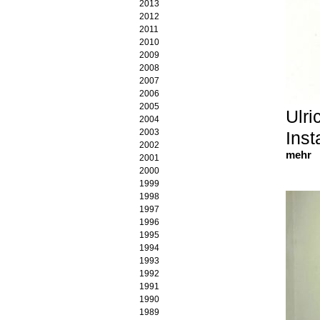
Ulrich Langenbach
2013
Agnès Maes
2012
Carlos Matter
2011
Annette Merkenthaler
2010
Ralph Merschmann
2009
Hösl & Mihaljevic
2008
Koho Mori-Newton
2007
Cristina Ohlmer
2006
Jean Pfaff
2005
Ulr
Hans Rath
2004
Bettina Rave
2003
Inst
Lola Renn
2002
mehr
Achim Sakic
2001
Klaus Schneider
2000
Bernd Seegebrecht
1999
Esther Strub
1998
SUVAT
1997
Peter Tollens
1996
1995
1994
1993
1992
1991
1990
1989