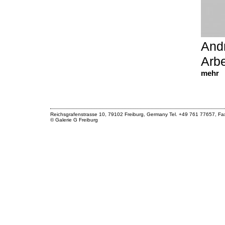
And
Arbe
mehr
Reichsgrafenstrasse 10, 79102 Freiburg, Germany Tel. +49 761 77657, F
© Galerie G Freiburg